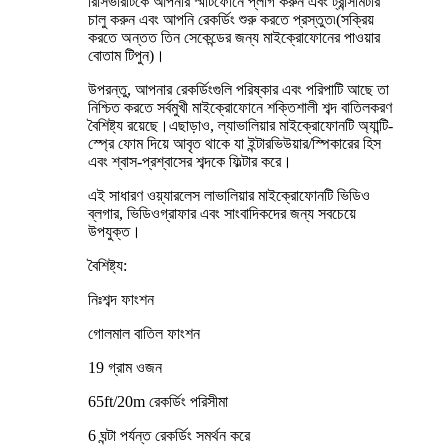
রিসিভারটিকে আপনার স্মার্টফোনে প্লাগ করুন এবং ট্রান্সমিটার
চালু করুন এবং আপনি রেকর্ডিং শুরু করতে প্রস্তুত৷(সক্রিয়
করতে অন্তত তিন সেকেন্ডের জন্য মাইক্রোফোনের পাওয়ার
বোতাম টিপুন)।
উপরন্তু, আপনার রেকর্ডিংগুলি পরিষ্কার এবং পরিপাটি আছে তা
নিশ্চিত করতে সর্বমুখী মাইক্রোফোনে শক্তিশালী শব্দ বাতিলকরণ
বৈশিষ্ট্য রয়েছে।এছাড়াও, ল্যাভালিয়ার মাইক্রোফোনটি অ্যান্টি-
স্প্রে ফোম দিয়ে আবৃত থাকে যা ইন্টারভিউয়ার/স্পিকারের হিস
এবং শ্বাস-প্রশ্বাসের শব্দকে ফিল্টার করে।
এই সাধারণ ওয়্যারলেস লাভালিয়ার মাইক্রোফোনটি ভিডিও
ব্লগার, ভিডিওগ্রাফার এবং সাংবাদিকদের জন্য সবচেয়ে
উপযুক্ত।
বৈশিষ্ট্য:
নিঃশব্দ ফাংশন
গোলমাল বাতিল ফাংশন
19 গ্রাম ওজন
65ft/20m রেকর্ডিং পরিসীমা
6 ঘন্টা পর্যন্ত রেকর্ডিং সমর্থন করে