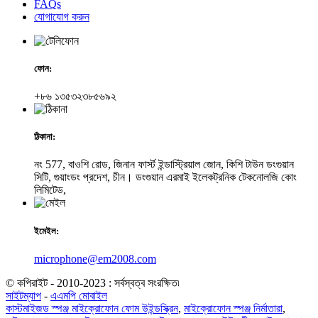
FAQs
যোগাযোগ করুন
ফোন:
+৮৬ ১৩৫৩২৩৮৫৬৯২
ঠিকানা:
নং 577, বাওশি রোড, জিনান ফার্স্ট ইন্ডাস্ট্রিয়াল জোন, কিশি টাউন ডংগুয়ান
সিটি, গুয়াংডং প্রদেশ, চীন। ডংগুয়ান এরমাই ইলেকট্রনিক টেকনোলজি কোং
লিমিটেড,
ইমেইল:
microphone@em2008.com
© কপিরাইট - 2010-2023 : সর্বস্বত্ব সংরক্ষিত৷
সাইটম্যাপ
-
এএমপি মোবাইল
কাস্টমাইজড স্পঞ্জ মাইক্রোফোন ফোম উইন্ডস্ক্রিন
,
মাইক্রোফোন স্পঞ্জ নির্মাতারা
,