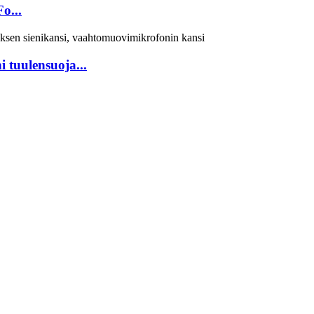
o...
 tuulensuoja...