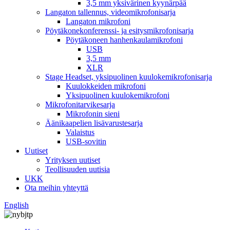
3,5 mm yksivärinen kyynärpää
Langaton tallennus, videomikrofonisarja
Langaton mikrofoni
Pöytäkonekonferenssi- ja esitysmikrofonisarja
Pöytäkoneen hanhenkaulamikrofoni
USB
3,5 mm
XLR
Stage Headset, yksipuolinen kuulokemikrofonisarja
Kuulokkeiden mikrofoni
Yksipuolinen kuulokemikrofoni
Mikrofonitarvikesarja
Mikrofonin sieni
Äänikaapelien lisävarustesarja
Valaistus
USB-sovitin
Uutiset
Yrityksen uutiset
Teollisuuden uutisia
UKK
Ota meihin yhteyttä
English