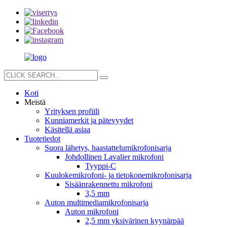
Koti
Meistä
Yrityksen profiili
Kunniamerkit ja pätevyydet
Käsitellä asiaa
Tuotetiedot
Suora lähetys, haastattelumikrofonisarja
Johdollinen Lavalier mikrofoni
Tyyppi-C
Kuulokemikrofoni- ja tietokonemikrofonisarja
Sisäänrakennettu mikrofoni
3,5 mm
Auton multimediamikrofonisarja
Auton mikrofoni
2,5 mm yksivärinen kyynärpää