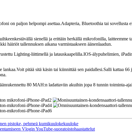
ni on paljon helpompi asettaa.Adapteria, Bluetoothia tai sovellusta ei ta
ihkeenkestävällä sienellä ja erittäin herkällä mikrofonilla, laitteemme 
ki häiriöt tallennuksen aikana varmistaakseen äänenlaadun.
ustettu Lighting-liittimellä ja latauskaapelilla.IOS-älypuhelimien, iPa
lankaa.Voit pitää sitä käsin tai kiinnittää sen paidallesi.Salli kattaa 66
ona.
säänrakennettu 80 MAH:n ladattaviin akuihin jopa 8 tunnin toiminta-ajal
nen pistoke, pehmeä kumikuulokekuuloke
lentamiseen Vlogin YouTube-suoratoistohaastattelut