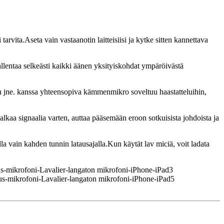
rvita.Aseta vain vastaanotin laitteisiisi ja kytke sitten kannettava
tallentaa selkeästi kaikki äänen yksityiskohdat ympäröivästä
din jne. kanssa yhteensopiva kämmenmikro soveltuu haastatteluihin,
 jalkaa signaalia varten, auttaa pääsemään eroon sotkuisista johdoista ja
la vain kahden tunnin latausajalla.Kun käytät lav miciä, voit ladata