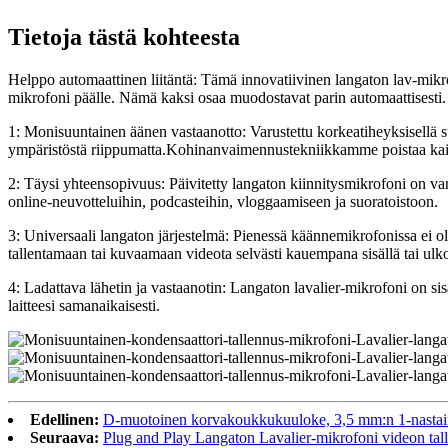
Tietoja tästä kohteesta
Helppo automaattinen liitäntä: Tämä innovatiivinen langaton lav-mikrofo
mikrofoni päälle. Nämä kaksi osaa muodostavat parin automaattisesti.
1: Monisuuntainen äänen vastaanotto: Varustettu korkeatiheyksisellä su
ympäristöstä riippumatta.Kohinanvaimennustekniikkamme poistaa kaik
2: Täysi yhteensopivuus: Päivitetty langaton kiinnitysmikrofoni on var
online-neuvotteluihin, podcasteihin, vloggaamiseen ja suoratoistoon.
3: Universaali langaton järjestelmä: Pienessä käännemikrofonissa ei ole 
tallentamaan tai kuvaamaan videota selvästi kauempana sisällä tai ulk
4: Ladattava lähetin ja vastaanotin: Langaton lavalier-mikrofoni on si
laitteesi samanaikaisesti.
Edellinen:
D-muotoinen korvakoukkukuuloke, 3,5 mm:n 1-nastai
Seuraava:
Plug and Play Langaton Lavalier-mikrofoni videon tal