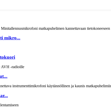
i mikro...
tokuori
t...
r...