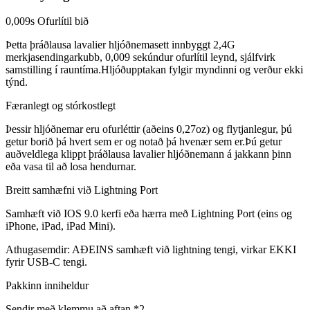
0,009s Ofurlítil bið
Þetta þráðlausa lavalier hljóðnemasett innbyggt 2,4G
merkjasendingarkubb, 0,009 sekúndur ofurlítil leynd, sjálfvirk
samstilling í rauntíma.Hljóðupptakan fylgir myndinni og verður ekki
týnd.
Færanlegt og stórkostlegt
Þessir hljóðnemar eru ofurléttir (aðeins 0,27oz) og flytjanlegur, þú
getur borið þá hvert sem er og notað þá hvenær sem er.Þú getur
auðveldlega klippt þráðlausa lavalier hljóðnemann á jakkann þinn
eða vasa til að losa hendurnar.
Breitt samhæfni við Lightning Port
Samhæft við IOS 9.0 kerfi eða hærra með Lightning Port (eins og
iPhone, iPad, iPad Mini).
Athugasemdir: AÐEINS samhæft við lightning tengi, virkar EKKI
fyrir USB-C tengi.
Pakkinn inniheldur
Sendir með klemmu að aftan *2