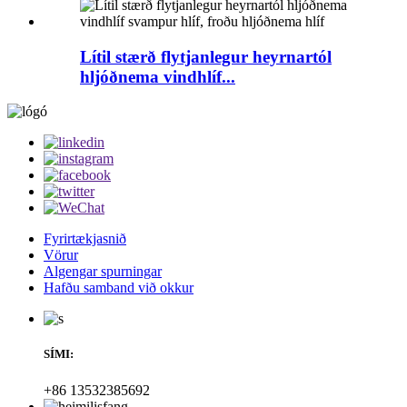
Lítil stærð flytjanlegur heyrnartól
hljóðnema vindhlíf...
Fyrirtækjasnið
Vörur
Algengar spurningar
Hafðu samband við okkur
SÍMI:
+86 13532385692