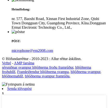
Heimilisfang:
nr. 577, Baoshi Road, Xinnan First Industrial Zone, Qishi
Town Dongguan City, Guangdong Province, Kína.Dongguan
Ermai Electronic Technology Co., Ltd.,
PÓST:
microphone@em2008.com
© Höfundarréttur - 2010-2023 : Allur réttur áskilinn.
Veftré
-
AMP farsíma
sérsniðnar svampur hljóðnema froðu framrúður
,
hljóðnema
froðuhlíf
,
Framleiðendur hljóðnema svampa
,
hljóðnema svampur
,
hljóðnemahlíf
,
hljóðnema svampur framrúða
,
Senda tölvupóst
x