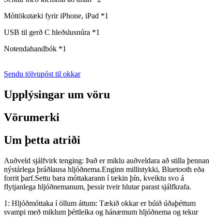
Móttökutæki fyrir iPhone, iPad *1
USB til gerð C hleðslusnúra *1
Notendahandbók *1
Sendu tölvupóst til okkar
Upplýsingar um vöru
Vörumerki
Um þetta atriði
Auðveld sjálfvirk tenging: Það er miklu auðveldara að stilla þennan
nýstárlega þráðlausa hljóðnema.Enginn millistykki, Bluetooth eða
forrit þarf.Settu bara móttakarann ​​í tækin þín, kveiktu svo á
flytjanlega hljóðnemanum, þessir tveir hlutar parast sjálfkrafa.
1: Hljóðmóttaka í öllum áttum: Tækið okkar er búið úðaþéttum
svampi með miklum þéttleika og hánæmum hljóðnema og tekur