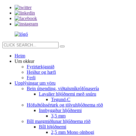
Heim
Um okkur
Fyrirtækjasnið
Heiður og hæfi
Ferli
Upplýsingar um vöru
Bein útsending, viðtalsmíkrófónasería
Lavalier hljóðnemi með snúru
Tegund-C
Höfuðtólssértæk og tölvuhljóðnema röð
Innbyggður hljóðnemi
3,5 mm
Bíll margmiðlunar hljóðnema röð
Bíll hljóðnemi
2,5 mm Mono olnbogi