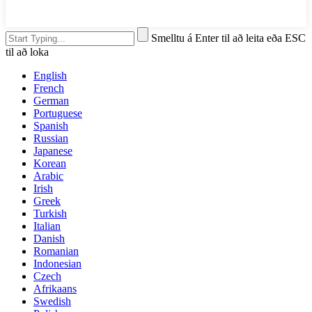
Smelltu á Enter til að leita eða ESC
til að loka
English
French
German
Portuguese
Spanish
Russian
Japanese
Korean
Arabic
Irish
Greek
Turkish
Italian
Danish
Romanian
Indonesian
Czech
Afrikaans
Swedish