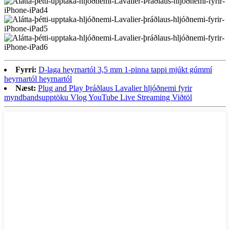
Fyrri:
D-laga heyrnartól 3,5 mm 1-pinna tappi mjúkt gúmmí
heyrnartól heyrnartól
Næst:
Plug and Play Þráðlaus Lavalier hljóðnemi fyrir
myndbandsupptöku Vlog YouTube Live Streaming Viðtöl