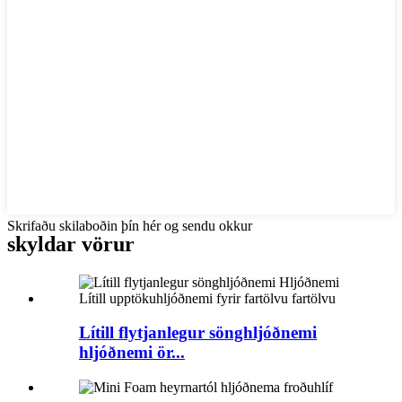
Skrifaðu skilaboðin þín hér og sendu okkur
skyldar vörur
Lítill flytjanlegur sönghljóðnemi
hljóðnemi ör...