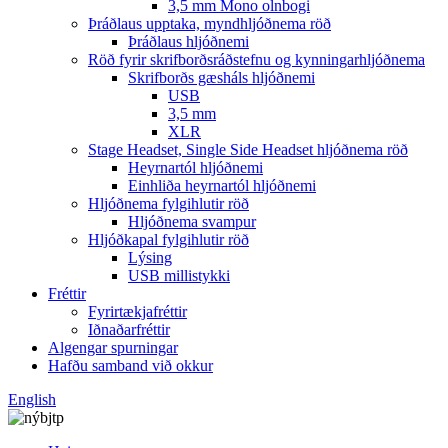
3,5 mm Mono olnbogi
Þráðlaus upptaka, myndhljóðnema röð
Þráðlaus hljóðnemi
Röð fyrir skrifborðsráðstefnu og kynningarhljóðnema
Skrifborðs gæsháls hljóðnemi
USB
3,5 mm
XLR
Stage Headset, Single Side Headset hljóðnema röð
Heyrnartól hljóðnemi
Einhliða heyrnartól hljóðnemi
Hljóðnema fylgihlutir röð
Hljóðnema svampur
Hljóðkapal fylgihlutir röð
Lýsing
USB millistykki
Fréttir
Fyrirtækjafréttir
Iðnaðarfréttir
Algengar spurningar
Hafðu samband við okkur
English