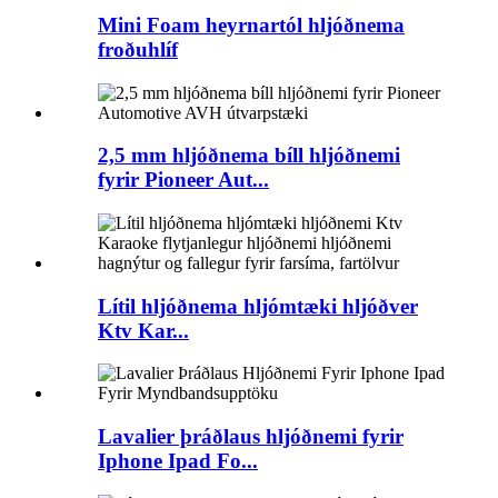
Mini Foam heyrnartól hljóðnema
froðuhlíf
2,5 mm hljóðnema bíll hljóðnemi
fyrir Pioneer Aut...
Lítil hljóðnema hljómtæki hljóðver
Ktv Kar...
Lavalier þráðlaus hljóðnemi fyrir
Iphone Ipad Fo...