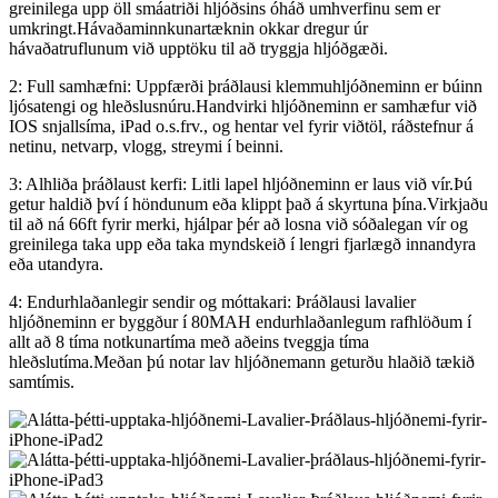
greinilega upp öll smáatriði hljóðsins óháð umhverfinu sem er
umkringt.Hávaðaminnkunartæknin okkar dregur úr
hávaðatruflunum við upptöku til að tryggja hljóðgæði.
2: Full samhæfni: Uppfærði þráðlausi klemmuhljóðneminn er búinn
ljósatengi og hleðslusnúru.Handvirki hljóðneminn er samhæfur við
IOS snjallsíma, iPad o.s.frv., og hentar vel fyrir viðtöl, ráðstefnur á
netinu, netvarp, vlogg, streymi í beinni.
3: Alhliða þráðlaust kerfi: Litli lapel hljóðneminn er laus við vír.Þú
getur haldið því í höndunum eða klippt það á skyrtuna þína.Virkjaðu
til að ná 66ft fyrir merki, hjálpar þér að losna við sóðalegan vír og
greinilega taka upp eða taka myndskeið í lengri fjarlægð innandyra
eða utandyra.
4: Endurhlaðanlegir sendir og móttakari: Þráðlausi lavalier
hljóðneminn er byggður í 80MAH endurhlaðanlegum rafhlöðum í
allt að 8 tíma notkunartíma með aðeins tveggja tíma
hleðslutíma.Meðan þú notar lav hljóðnemann geturðu hlaðið tækið
samtímis.