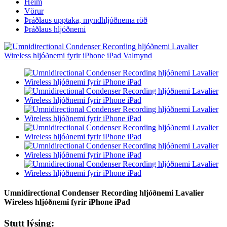
Heim
Vörur
Þráðlaus upptaka, myndhljóðnema röð
Þráðlaus hljóðnemi
Umnidirectional Condenser Recording hljóðnemi Lavalier
Wireless hljóðnemi fyrir iPhone iPad
Stutt lýsing: