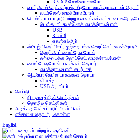
3.5 மிமீ மோனோ எல்போ
வயர்லெஸ் ரெக்கார்டிங், வீடியோ மைக்ரோஃபோன் தொடர்
வயர்லெஸ் மைக்ரோஃபோன்
டெஸ்க்டாப் மாநாடு மற்றும் விளக்கக்காட்சி மைக்ரோஃ
டெஸ்க்டாப் கூஸ்னெக் மைக்ரோஃபோன்
USB
3.5மிமீ
எக்ஸ்எல்ஆர்
ஸ்டேஜ் ஹெட்செட், ஒற்றை பக்க ஹெட்செட் மைக்ரோஃப
ஹெட்செட் மைக்ரோஃபோன்
ஒற்றை பக்க ஹெட்செட் மைக்ரோஃபோன்
மைக்ரோஃபோன் பாகங்கள் தொடர்
மைக்ரோஃபோன் கடற்பாசி
ஆடியோ கேபிள் பாகங்கள் தொடர்
விளக்கு
USB அடாப்டர்
செய்தி
நிறுவனத்தின் செய்திகள்
தொழில் செய்திகள்
அடிக்கடி கேட்கப்படும் கேள்விகள்
எங்களை தொடர்பு கொள்ள
English