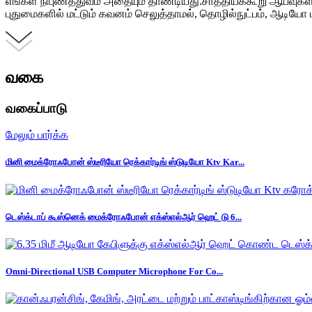
எங்கள் நிபுணத்துவம் அதையும் தாண்டியது.சாத்தியக்கூறு ஆய்வுகள் 
புதுமைகளில் மட்டும் கவனம் செலுத்தாமல், தொழில்நுட்பம், ஆடியோ 
வகை
வகைப்பாடு
மேலும் பார்க்க
மினி மைக்ரோஃபோன் ஸ்டீரியோ ரெக்கார்டிங் ஸ்டுடியோ Ktv Kar...
டெஸ்க்டாப் கூஸ்னெக் மைக்ரோஃபோன் எக்ஸ்எல்ஆர் ஹெட் டு 6...
Omni-Directional USB Computer Microphone For Co...