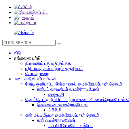
வீடு
எங்களை பற்றி
நிறுவனம் பதிவு செய்தது
மரியாதைகள் மற்றும் தகுதிகள்
செயல்முறை
பண்டத்தின் விபரங்கள்
நேரடி ஒளிபரப்பு, நேர்காணல் மைக்ரோஃபோன் தொடர்
கார்டட் லாவலியர் மைக்ரோஃபோன்
வகை-சி
ஹெட்செட்-குறிப்பிட்ட மற்றும் கணினி மைக்ரோஃபோன் 
இன்லைன் மைக்ரோஃபோன்
3.5மிமீ
கார் மல்டிமீடியா மைக்ரோஃபோன் தொடர்
கார் மைக்ரோஃபோன்
2.5 மிமீ மோனோ எல்போ