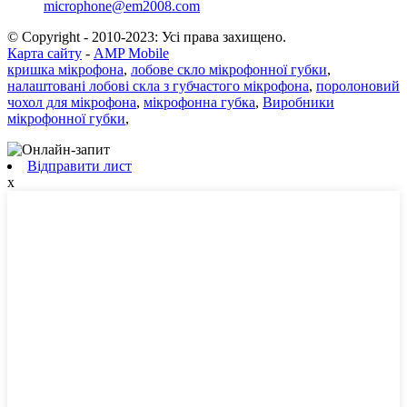
microphone@em2008.com
© Copyright - 2010-2023: Усі права захищено.
Карта сайту
-
AMP Mobile
кришка мікрофона
,
лобове скло мікрофонної губки
,
налаштовані лобові скла з губчастого мікрофона
,
поролоновий
чохол для мікрофона
,
мікрофонна губка
,
Виробники
мікрофонної губки
,
Відправити лист
x