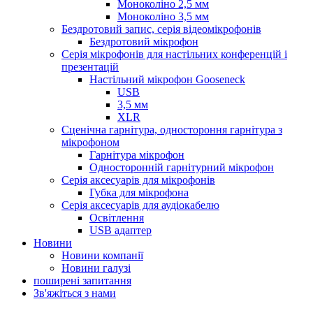
Моноколіно 2,5 мм
Моноколіно 3,5 мм
Бездротовий запис, серія відеомікрофонів
Бездротовий мікрофон
Серія мікрофонів для настільних конференцій і
презентацій
Настільний мікрофон Gooseneck
USB
3,5 мм
XLR
Сценічна гарнітура, одностороння гарнітура з
мікрофоном
Гарнітура мікрофон
Односторонній гарнітурний мікрофон
Серія аксесуарів для мікрофонів
Губка для мікрофона
Серія аксесуарів для аудіокабелю
Освітлення
USB адаптер
Новини
Новини компанії
Новини галузі
поширені запитання
Зв'яжіться з нами