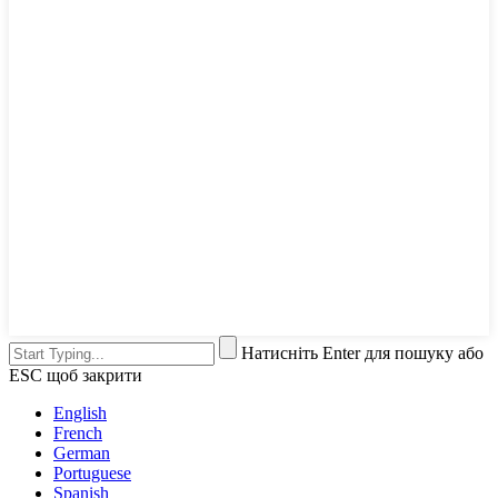
Натисніть Enter для пошуку або
ESC щоб закрити
English
French
German
Portuguese
Spanish