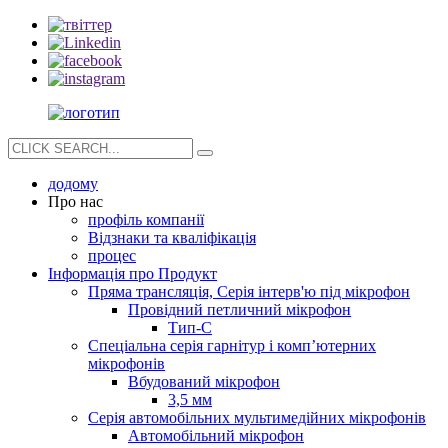
додому
Про нас
профіль компанії
Відзнаки та кваліфікація
процес
Інформація про Продукт
Пряма трансляція, Серія інтерв'ю під мікрофон
Провідний петличний мікрофон
Тип-C
Спеціальна серія гарнітур і комп’ютерних
мікрофонів
Вбудований мікрофон
3,5 мм
Серія автомобільних мультимедійних мікрофонів
Автомобільний мікрофон