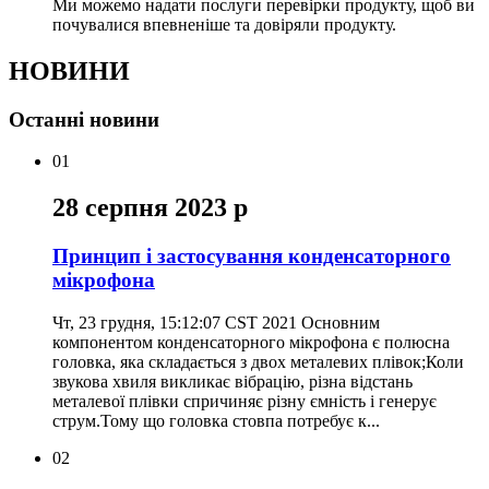
Ми можемо надати послуги перевірки продукту, щоб ви
почувалися впевненіше та довіряли продукту.
НОВИНИ
Останні новини
01
28 серпня 2023 р
Принцип і застосування конденсаторного
мікрофона
Чт, 23 грудня, 15:12:07 CST 2021 Основним
компонентом конденсаторного мікрофона є полюсна
головка, яка складається з двох металевих плівок;Коли
звукова хвиля викликає вібрацію, різна відстань
металевої плівки спричиняє різну ємність і генерує
струм.Тому що головка стовпа потребує к...
02