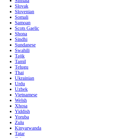
Sinhala
Slovak
Slovenian
Somali
Samoan
Scots Gaelic
Shona
Sindhi
Sundanese
Swahili
Tajik
Tamil
Telugu
Thai
Ukrainian
Urdu
Uzbek
Vietnamese
Welsh
Xhosa
Yiddish
Yoruba
Zulu
Kinyarwanda
Tatar